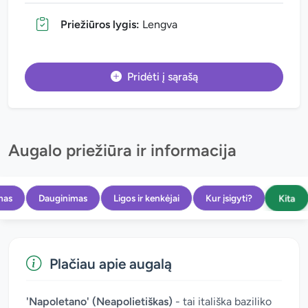
Priežiūros lygis:
Lengva
Pridėti į sąrašą
Augalo priežiūra ir informacija
Kita
mas
Dauginimas
Ligos ir kenkėjai
Kur įsigyti?
Plačiau apie augalą
'Napoletano' (Neapolietiškas)
- tai itališka baziliko