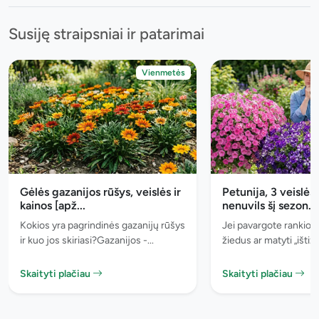
Susiję straipsniai ir patarimai
Vienmetės
Gėlės gazanijos rūšys, veislės ir
Petunija, 3 veislės,
kainos [apž...
nenuvils šį sezon...
Kokios yra pagrindinės gazanijų rūšys
Jei pavargote rankioti
ir kuo jos skiriasi?Gazanijos -...
žiedus ar matyti „ištižu
Skaityti plačiau
Skaityti plačiau