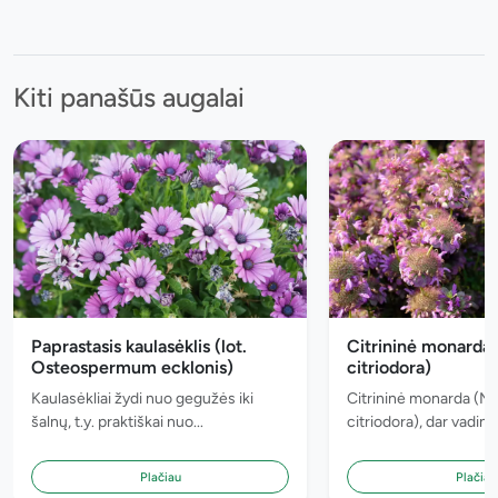
Kiti panašūs augalai
Paprastasis kaulasėklis (lot.
Citrininė monarda
Osteospermum ecklonis)
citriodora)
Kaulasėkliai žydi nuo gegužės iki
Citrininė monarda (M
šalnų, t.y. praktiškai nuo...
citriodora), dar vadinam
Plačiau
Plačiau