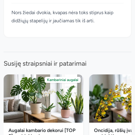
Nors žiedai dvokia, kvapas nėra toks stiprus kaip
didžiųjų stapelijų ir jaučiamas tik iš arti.
Susiję straipsniai ir patarimai
Kambariniai augalai
Augalai kambario dekorui [TOP
Oncidija, rūšių įvai