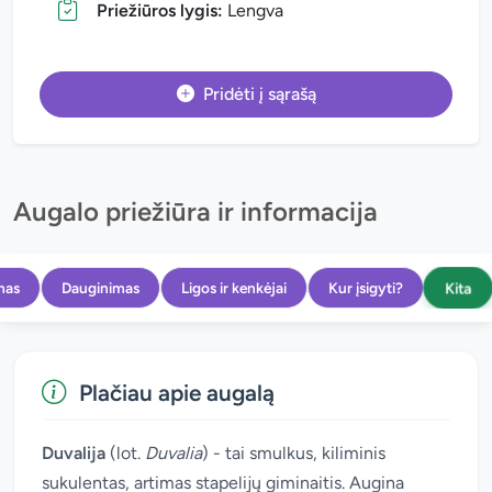
Priežiūros lygis:
Lengva
Pridėti į sąrašą
Augalo priežiūra ir informacija
Kita
mas
Dauginimas
Ligos ir kenkėjai
Kur įsigyti?
Plačiau apie augalą
Duvalija
(lot.
Duvalia
) - tai smulkus, kiliminis
sukulentas, artimas stapelijų giminaitis. Augina