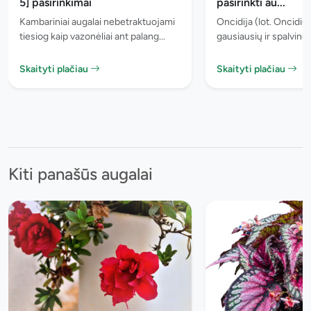
5] pasirinkimai
pasirinkti au...
Kambariniai augalai nebetraktuojami
Oncidija (lot. Oncidium
tiesiog kaip vazonėliai ant palang...
gausiausių ir spalvingi
Skaityti plačiau
Skaityti plačiau
Kiti panašūs augalai