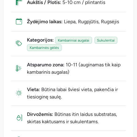
Aukštis / Plotis:
5-10 cm / plintantis
Žydėjimo laikas:
Liepa, Rugpjūtis, Rugsėjis
Kategorijos:
Kambariniai augalai
Sukulentai
Kambarinės gėlės
Atsparumo zona:
10-11 (auginamas tik kaip
kambarinis augalas)
Vieta:
Būtina labai šviesi vieta, pakenčia ir
tiesioginę saulę.
Dirvožemis:
Būtinas itin laidus substratas,
skirtas kaktusams ir sukulentams.