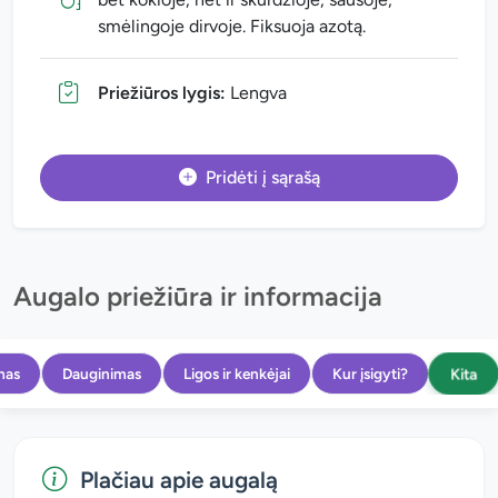
smėlingoje dirvoje. Fiksuoja azotą.
Priežiūros lygis:
Lengva
Pridėti į sąrašą
Augalo priežiūra ir informacija
Kita
mas
Dauginimas
Ligos ir kenkėjai
Kur įsigyti?
Plačiau apie augalą