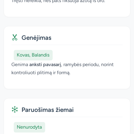
Tręšti nereikia, nes pats fiksuoja azotą iš oro.
Genėjimas
Kovas, Balandis
Genima
anksti pavasarį
, ramybės periodu, norint
kontroliuoti plitimą ir formą.
Paruošimas žiemai
Nenurodyta