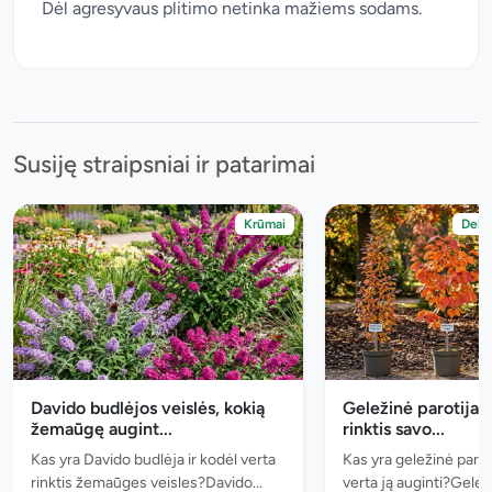
Dėl agresyvaus plitimo netinka mažiems sodams.
Susiję straipsniai ir patarimai
Krūmai
Deko
Davido budlėjos veislės, kokią
Geležinė parotija, 
žemaūgę augint...
rinktis savo...
Kas yra Davido budlėja ir kodėl verta
Kas yra geležinė paroti
rinktis žemaūges veisles?Davido...
verta ją auginti?Geleži